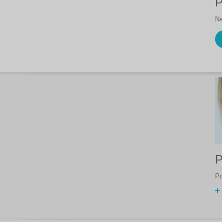
P
Na
P
Po