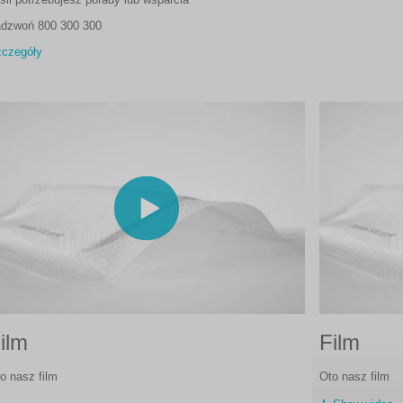
dzwoń 800 300 300
czegóły
ilm
Film
o nasz film
Oto nasz film