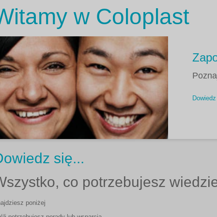
Witamy w Coloplast
Zapo
Poznaj
Dowiedz 
owiedz się...
Wszystko, co potrzebujesz wiedzi
ajdziesz poniżej
śli potrzebujesz porady lub wsparcia