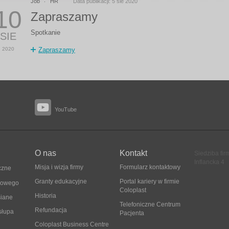
Job
HR
Data publikacji: 5 sie 2020
10
Zapraszamy
Spotkanie
SIE
2020
Zapraszamy
YouTube
O nas
Kontakt
Siedziba fir
Inflancka 4
Misja i wizja firmy
Formularz kontaktowy
czne
Granty edukacyjne
Portal kariery w firmie
ęgowego
Coloplast
Historia
siane
Telefoniczne Centrum
Refundacja
słupa
Pacjenta
Coloplast Business Centre