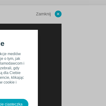
Zamknij
ie
nkcje mediów
e o tym, jak
eklamodawcom i
zebrali, gdy
są dla Ciebie
ncie, klikając
w cookie i
ie ciasteczka