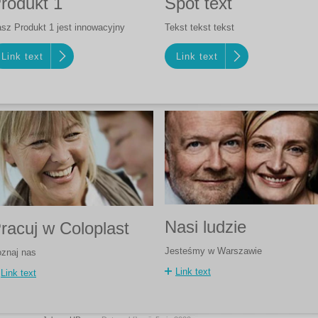
rodukt 1
Spot text
sz Produkt 1 jest innowacyjny
Tekst tekst tekst
Link text
Link text
Nasi ludzie
racuj w Coloplast
Jesteśmy w Warszawie
znaj nas
Link text
Link text