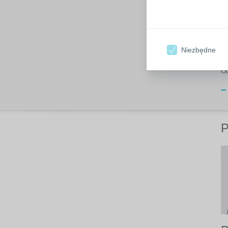
Niezbędne
Ob
P