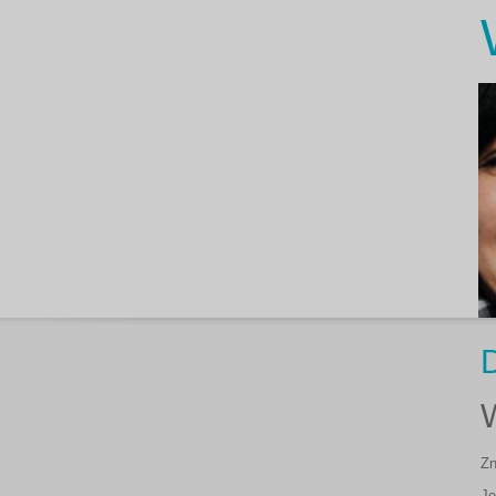
D
Zn
Je