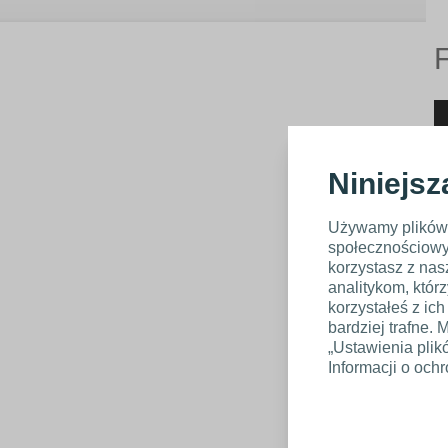
Niniejsz
Używamy plików c
społecznościowyc
korzystasz z na
analitykom, któr
korzystałeś z ic
bardziej trafne
„Ustawienia plik
Informacji o och