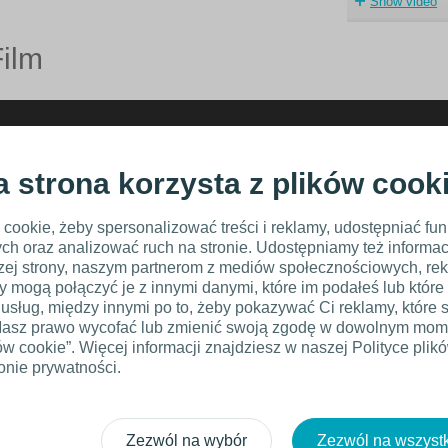
Show video
Film
a strona korzysta z plików cook
ookie, żeby spersonalizować treści i reklamy, udostępniać fu
h oraz analizować ruch na stronie. Udostępniamy też informacj
szej strony, naszym partnerom z mediów społecznościowych, r
zy mogą połączyć je z innymi danymi, które im podałeś lub które 
h usług, między innymi po to, żeby pokazywać Ci reklamy, które 
. Masz prawo wycofać lub zmienić swoją zgodę w dowolnym mome
ów cookie”. Więcej informacji znajdziesz w naszej Polityce plikó
ronie prywatności.
Zezwól na wybór
Zezwól na wszystk