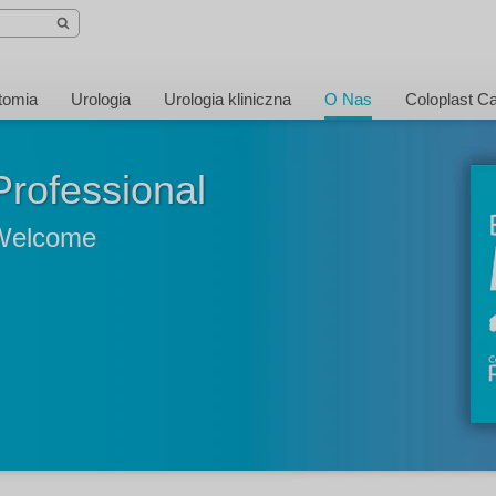
tomia
Urologia
Urologia kliniczna
O Nas
Coloplast C
Welcome