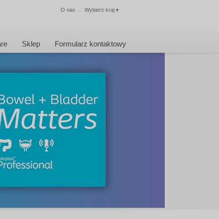
O nas
Wybierz kraj
▾
Zamknij
are
Sklep
Formularz kontaktowy