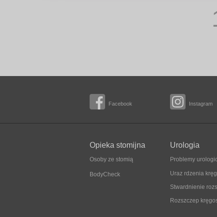
Facebook
Instagram
Opieka stomijna
Urologia
Osoby ze stomią
Problemy urologi
Uraz rdzenia kr
BodyCheck
Stwardnienie roz
Rozszczep kręgo