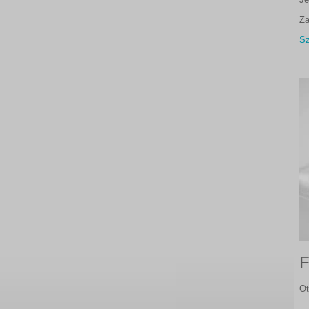
Za
Sz
F
Ot