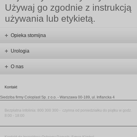
Używaj go zgodnie z instrukcją
używania lub etykietą.
Opieka stomijna
Urologia
O nas
Kontakt
Siedziba firmy Coloplast Sp. z o.o.
- Warszawa 00-189, ul. Inflancka 4
Bezpłatna infolinia
:
800 300 300 -
czynna od poniedziałku do piątku w godz.
8:00 - 18:00