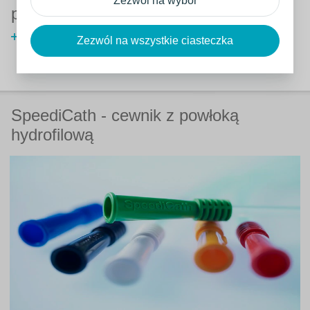
Zezwól na wybór
pytania
Najczęściej zadawane pytania
Zezwól na wszystkie ciasteczka
dotyczące urazu rdzenia
kręgowego
SpeediCath - cewnik z powłoką
hydrofilową