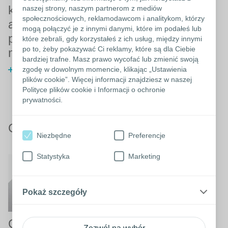
kręgowego,
naszej strony, naszym partnerom z mediów
Jak dbać o swój pęcherz?
społecznościowych, reklamodawcom i analitykom, którzy
a problemy z
mogą połączyć je z innymi danymi, które im podałeś lub
pęcherzem
które zebrali, gdy korzystałeś z ich usług, między innymi
po to, żeby pokazywać Ci reklamy, które są dla Ciebie
moczowym
bardziej trafne. Masz prawo wycofać lub zmienić swoją
zgodę w dowolnym momencie, klikając „Ustawienia
Dowiedz się więcej o urazach
plików cookie”. Więcej informacji znajdziesz w naszej
rdzenia kręgowego i
Polityce plików cookie i Informacji o ochronie
problemach z pęcherzem
prywatności.
moczowym
Często zadawane pytania
Niezbędne
Preferencje
Statystyka
Marketing
Pokaż szczegóły
Często zadawane