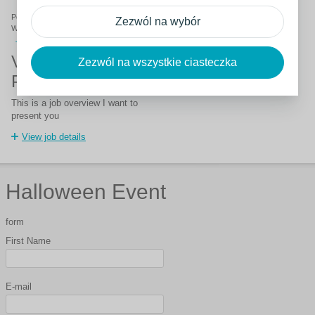
16
paź
2020
Halloween Special
Poland, Szczecin
Zezwól na wybór
Wysłano
16
paź
2020
Termin składania aplikacji
31
gru
2020
Very Important
Zezwól na wszystkie ciasteczka
Position
This is a job overview I want to
present you
View job details
Halloween Event
form
First Name
E-mail