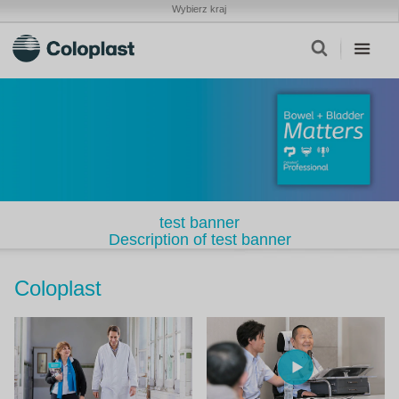
Wybierz kraj
test banner
Description of test banner
Coloplast