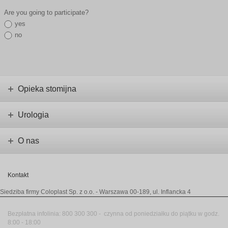
Are you going to participate?
yes
no
Opieka stomijna
Urologia
O nas
Kontakt
Siedziba firmy Coloplast Sp. z o.o.
- Warszawa 00-189, ul. Inflancka 4
Bezpłatna infolinia
:
800 300 300 -
czynna od poniedziałku do piątku w godz.
8:00 - 18:00