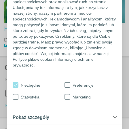
społecznościowych oraz analizować ruch na stronie.
Udostępniamy też informacje o tym, jak korzystasz z
naszej strony, naszym partnerom z mediów
społecznościowych, reklamodawcom i analitykom, którzy
mogą połączyć je z innymi danymi, które im podałeś lub
Headline
które zebrali, gdy korzystałeś z ich usług, między innymi
po to, żeby pokazywać Ci reklamy, które są dla Ciebie
Description
bardziej trafne. Masz prawo wycofać lub zmienić swoją
Link text
zgodę w dowolnym momencie, klikając „Ustawienia
plików cookie”. Więcej informacji znajdziesz w naszej
Polityce plików cookie i Informacji o ochronie
prywatności.
Overskrift
Indhold
Niezbędne
Preferencje
Lorem ipsum
Statystyka
Marketing
Indhold
Pokaż szczegóły