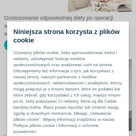
Dostosowanie odpowiedniej diety po operacji
wyłonienia kolostomii wpłynie na to, jak będą
Niniejsza strona korzysta z plików
wchłaniane składniki odżywcze.
cookie
Pobieram bezpłatny poradnik
Używamy plików cookie, żeby spersonalizować treści i
reklamy, udostępniać funkcje mediów
społecznościowych oraz analizować ruch na stronie.
Udostępniamy też informacje o tym, jak korzystasz z
naszej strony, naszym partnerom z mediów
społecznościowych, reklamodawcom i analitykom, którzy
mogą połączyć je z innymi danymi, które im podałeś lub
które zebrali, gdy korzystałeś z ich usług, między innymi
po to, żeby pokazywać Ci reklamy, które są dla Ciebie
bardziej trafne. Masz prawo wycofać lub zmienić swoją
zgodę w dowolnym momencie, klikając „Ustawienia
plików cookie”. Więcej informacji znajdziesz w naszej
Polityce plików cookie i Informacji o ochronie
prywatności.