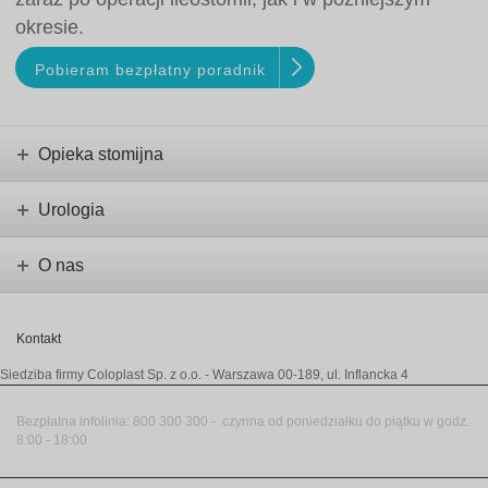
okresie.
Pobieram bezpłatny poradnik
Opieka stomijna
Urologia
O nas
Kontakt
Siedziba firmy Coloplast Sp. z o.o.
- Warszawa 00-189, ul. Inflancka 4
Bezpłatna infolinia
:
800 300 300 -
czynna od poniedziałku do piątku w godz.
8:00 - 18:00