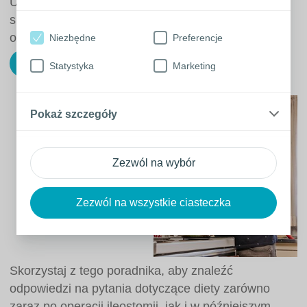
Urostomia może wymagać dostosowania ilości
spożywanych płynów i zazwyczaj nie wymaga
ograniczania jakichkolwiek pokarmów.
Niezbędne
Preferencje
Pobieram bezpłatny poradnik
Statystyka
Marketing
Pokaż szczegóły
Zezwól na wybór
Zezwól na wszystkie ciasteczka
Skorzystaj z tego poradnika, aby znaleźć
odpowiedzi na pytania dotyczące diety zarówno
zaraz po operacji ileostomii, jak i w późniejszym