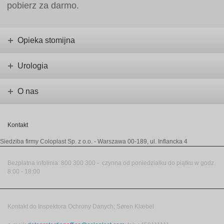
pobierz za darmo.
Opieka stomijna
Urologia
O nas
Kontakt
Siedziba firmy Coloplast Sp. z o.o.
- Warszawa 00-189, ul. Inflancka 4
Bezpłatna infolinia
:
800 300 300 -
czynna od poniedziałku do piątku w godz.
8:00 - 18:00
Kontakt do Inspektora Ochrony Danych: Søren Klæbel