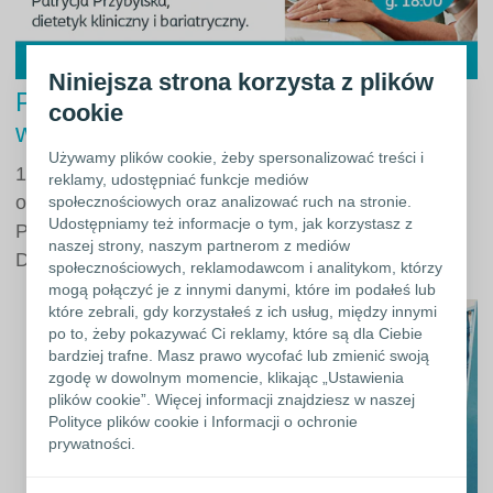
Niniejsza strona korzysta z plików
Praktyczne wskazówki dietetyczne po
cookie
wyłonieniu stomii
Używamy plików cookie, żeby spersonalizować treści i
19 listopada 2024 o godzinie 18:00 Spotkanie było
reklamy, udostępniać funkcje mediów
okazją do wysłuchania:
społecznościowych oraz analizować ruch na stronie.
Udostępniamy też informacje o tym, jak korzystasz z
Patrycji Przybylskiej
naszej strony, naszym partnerom z mediów
Dietetyk klinicznej i bariatrycznej
społecznościowych, reklamodawcom i analitykom, którzy
mogą połączyć je z innymi danymi, które im podałeś lub
które zebrali, gdy korzystałeś z ich usług, między innymi
po to, żeby pokazywać Ci reklamy, które są dla Ciebie
bardziej trafne. Masz prawo wycofać lub zmienić swoją
zgodę w dowolnym momencie, klikając „Ustawienia
plików cookie”. Więcej informacji znajdziesz w naszej
Polityce plików cookie i Informacji o ochronie
prywatności.